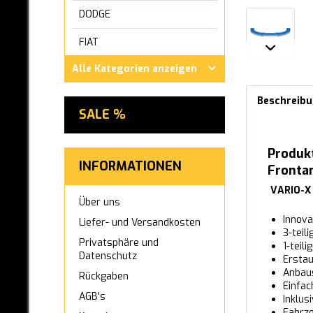
DODGE
FIAT
Alle Kategorien anzeigen
FORD
GWM ORA
Beschreib
SALE %
HONDA
Produkt
HYUNDAI
INFORMATIONEN
Fronta
INFINITI
VARIO-X
Über uns
IVECO
Innova
Liefer- und Versandkosten
3-teil
JAGUAR
Privatsphäre und
1-teil
Datenschutz
Erstau
KIA
Anbaus
Rückgaben
Einfa
LEXUS
AGB's
Inklus
Fahrze