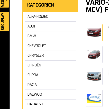
VARIO-X
KATEGORIEN
MCV) F
SECUPLAY
ALFA-ROMEO
AUDI
BMW
CHEVROLET
CHRYSLER
CITROËN
CUPRA
DACIA
DAEWOO
DAIHATSU