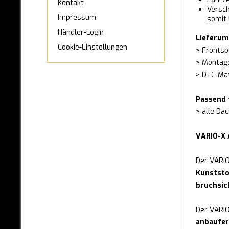
Kontakt
MAN
Versch
Impressum
somit 
MAXUS
Händler-Login
Lieferum
MAZDA
Cookie-Einstellungen
> Frontsp
> Montag
MERCEDES-BENZ
> DTC-Mat
MINI
Passend 
MITSUBISHI
> alle Dac
NISSAN
VARIO-X 
OPEL
Der VARIO
PEUGEOT
Kunststo
bruchsic
PORSCHE
Der VARIO-
RANGE-ROVER
anbaufer