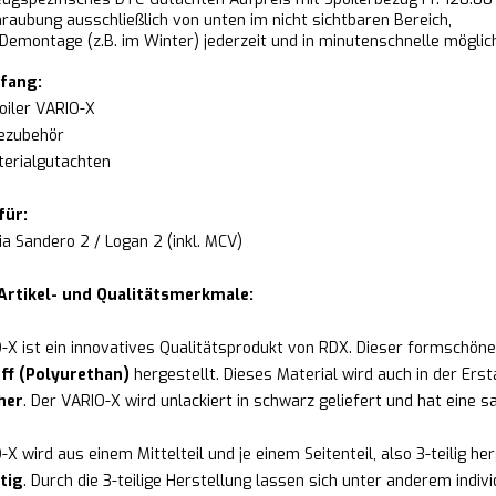
raubung ausschließlich von unten im nicht sichtbaren Bereich,
Demontage (z.B. im Winter) jederzeit und in minutenschnelle möglic
fang:
oiler VARIO-X
ezubehör
erialgutachten
für:
ia Sandero 2 / Logan 2 (inkl. MCV)
Artikel- und Qualitätsmerkmale:
-X ist ein innovatives Qualitätsprodukt von RDX. Dieser formschön
ff (Polyurethan)
hergestellt. Dieses Material wird auch in der Er
her
. Der VARIO-X wird unlackiert in schwarz geliefert und hat eine s
X wird aus einem Mittelteil und je einem Seitenteil, also 3-teilig her
tig
. Durch die 3-teilige Herstellung lassen sich unter anderem ind