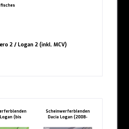
fisches
ro 2 / Logan 2 (inkl. MCV)
erferblenden
Scheinwerferblenden
Seitensch
 Logan (bis
Dacia Logan (2008-
Logan 2 (i
008)...
2013)...