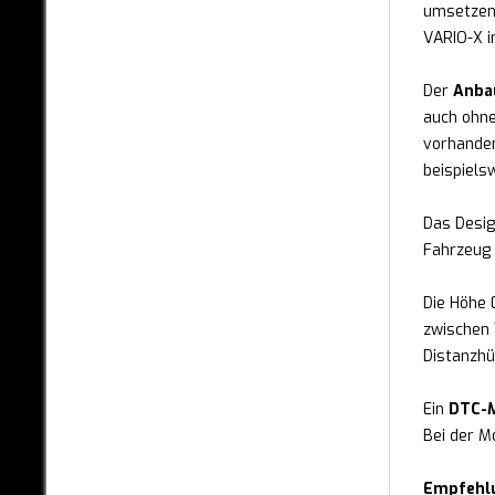
RAM
umsetzen.
VARIO-X i
RENAULT
Der
Anba
SEAT
auch ohne
SKODA
vorhanden
beispiels
SMART
Das Desig
SUBARU
Fahrzeug 
SUZUKI
Die Höhe 
TESLA
zwischen 
Distanzhü
TOYOTA
VOLVO
Ein
DTC-M
Bei der M
VW
Empfehl
KOTFLÜGEL BREIT