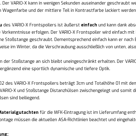
 Der VARIO-X kann in wenigen Sekunden auseinander geschraubt wer
n Wagenfarbe und der mittlere Teil in Kontrastfarbe lackiert werden
u
des VARIO-X Frontspoilers ist äußerst
einfach
und kann dank absol
 Vorkenntnisse erfolgen. Der VARIO-X Frontspoiler wird einfach mit
e Stoßstange geschraubt. Dementsprechend einfach kann er nach B
weise im Winter, da die Verschraubung ausschließlich von unten, also
n der Stoßstange an sich bleibt uneingeschränkt erhalten. Der VAR
ergänzend eine sportlich dynamische und tiefere Optik.
02 des VARIO-X Frontspoilers beträgt 3cm und Totalhöhe 01 mit 
VARIO-X und Stoßstange Distanzhülsen zwischengelegt und somit die
lsen sind beiliegend.
aterialgutachten
für die MFK-Eintragung ist im Lieferumfang enth
ontage müssen die aktuellen ASA-Richtlinien beachtet und eingehal
ung: