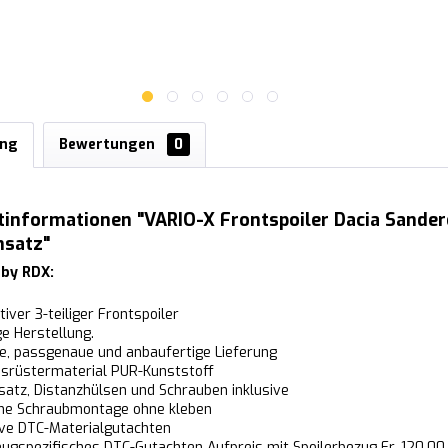
ung
Bewertungen
0
informationen "VARIO-X Frontspoiler Dacia Sandero
nsatz"
 by RDX:
tiver 3-teiliger Frontspoiler
ige Herstellung.
ige, passgenaue und anbaufertige Lieferung
srüstermaterial PUR-Kunststoff
atz, Distanzhülsen und Schrauben inklusive
che Schraubmontage ohne kleben
ive DTC-Materialgutachten
ugspezifisches DTC-Gutachten Aufpreis mit Spoilerbezug Fr. 120.00