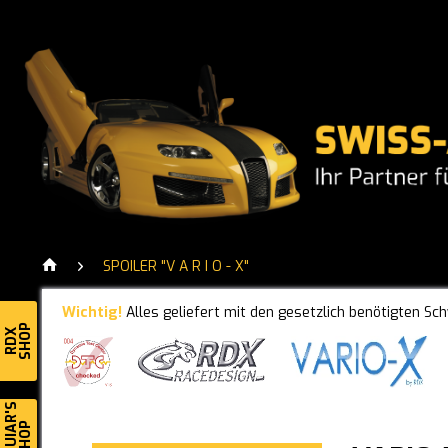
SPOILER "V A R I O - X"
Wichtig!
Alles geliefert mit den gesetzlich benötigten Sc
SHOP
RDX
MEGUIAR'S
SHOP