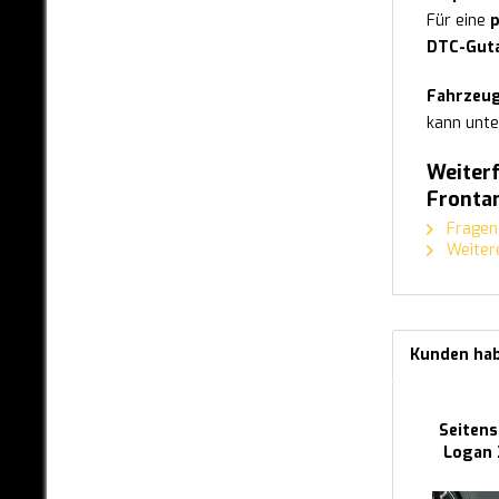
Für eine
DACHSPOILER
DTC-Gut
HECKSPOILER
Fahrzeug
kann unte
HECKFLÜGEL
Weiterf
HECKSPOILER-LIPPEN
Fronta
SPOILER "V A R I O - X"
Fragen 
Weitere
LIPPE UNIVERSAL "SAFE`N
STYLE"
LIPPE UNIVERSAL "CUP 2.0"
Kunden hab
RADLAUF UNIVERSAL
"FENDER X"
Seitens
HECKDIFFUSOR UNIVERSAL
Logan 2
"U-DIFF"