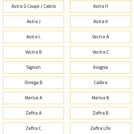
Astra G Coupé / Cabrio
Astra H
Astra J
Astra K
Astra L
Vectra A
Vectra B
Vectra C
Signum
Insignia
Omega B
Calibra
Meriva A
Meriva B
Zafira A
Zafira B
Zafira C
Zafira Life