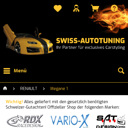
Menü
RENAULT
Megane 1
Wichtig!
Alles geliefert mit den gesetzlich benötigten
Schweizer-Gutachten! Offizieller Shop der folgenden Marken: