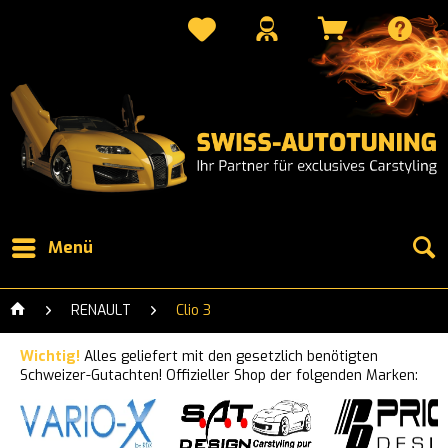
Menü
RENAULT
Clio 3
Wichtig!
Alles geliefert mit den gesetzlich benötigten
Schweizer-Gutachten! Offizieller Shop der folgenden Marken: