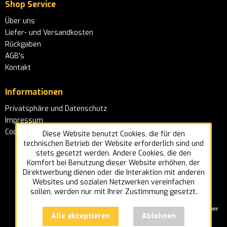
Shop Service
Über uns
Liefer- und Versandkosten
Rückgaben
AGB's
Kontakt
Informationen
Privatsphäre und Datenschutz
Impressum
Cookie-Einstellungen
Diese Website benutzt Cookies, die für den
technischen Betrieb der Website erforderlich sind und
stets gesetzt werden. Andere Cookies, die den
Komfort bei Benutzung dieser Website erhöhen, der
Direktwerbung dienen oder die Interaktion mit anderen
Websites und sozialen Netzwerken vereinfachen
sollen, werden nur mit Ihrer Zustimmung gesetzt.
Alle akzeptieren
Ablehnen