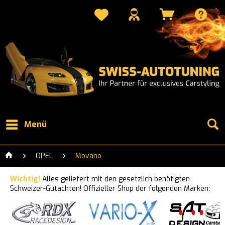
Menü
OPEL
Movano
Wichtig!
Alles geliefert mit den gesetzlich benötigten
Schweizer-Gutachten! Offizieller Shop der folgenden Marken: