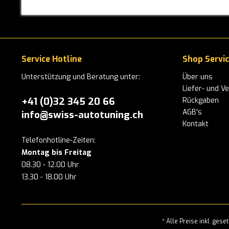
Corsa D
Corsa E
Corsa F
Tigra A
Service Hotline
Shop Servi
Kadett E
Unterstützung und Beratung unter:
Über uns
Astra F
Liefer- und V
+41 (0)32 345 20 66
Rückgaben
Astra G
AGB's
info@swiss-autotuning.ch
Astra G Coupé / Cabrio
Kontakt
Astra H
Telefonhotline-Zeiten:
Astra J
Montag bis Freitag
Astra K
08.30 - 12.00 Uhr
Astra L
13.30 - 18.00 Uhr
Vectra A
Vectra B
Vectra C
* Alle Preise inkl. ges