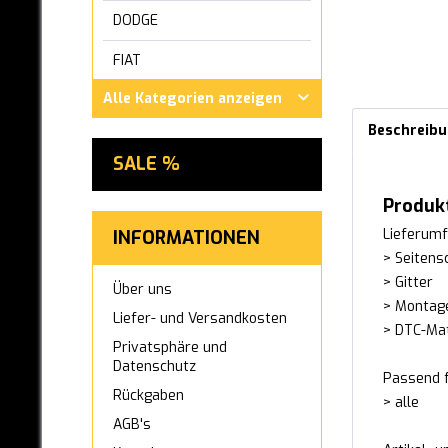
DODGE
FIAT
Alle Kategorien anzeigen
FORD
Beschreib
GWM ORA
SALE %
HONDA
Produkt
HYUNDAI
Lieferumf
INFORMATIONEN
> Seitens
INFINITI
> Gitter
Über uns
IVECO
> Montag
Liefer- und Versandkosten
> DTC-Mat
JAGUAR
Privatsphäre und
Datenschutz
Passend f
KIA
Rückgaben
> alle
LEXUS
AGB's