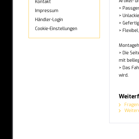
Artikel- 
Kontakt
MAN
> Passgen
Impressum
> Unlacki
MAXUS
Händler-Login
> Geferti
MAZDA
Cookie-Einstellungen
> Flexibel
MERCEDES-BENZ
Montageh
> Die Sei
MINI
mit beili
MITSUBISHI
> Das Fah
wird.
NISSAN
OPEL
Weiterf
Adam
Fragen 
Agila
Weitere
Corsa A
Corsa B
Corsa C