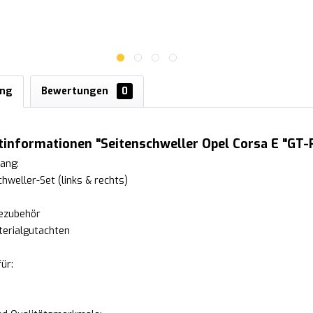
ung
Bewertungen
0
informationen "Seitenschweller Opel Corsa E "GT-
ang:
chweller-Set (links & rechts)
ezubehör
erialgutachten
ür: