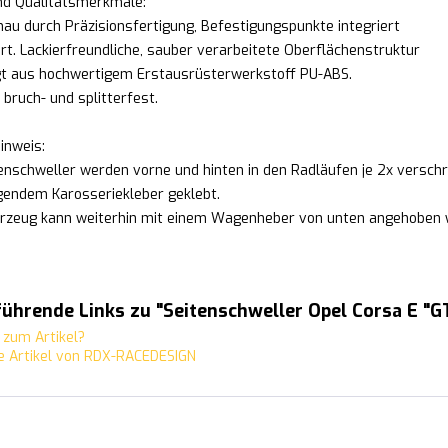
und Qualitätsmerkmale:
au durch Präzisionsfertigung, Befestigungspunkte integriert
ert. Lackierfreundliche, sauber verarbeitete Oberflächenstruktur
gt aus hochwertigem Erstausrüsterwerkstoff PU-ABS.
, bruch- und splitterfest.
inweis:
tenschweller werden vorne und hinten in den Radläufen je 2x verschr
egendem Karosseriekleber geklebt.
rzeug kann weiterhin mit einem Wagenheber von unten angehoben 
ührende Links zu "Seitenschweller Opel Corsa E "G
zum Artikel?
 Artikel von RDX-RACEDESIGN