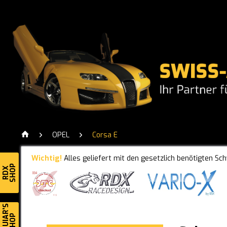
OPEL
Corsa E
Wichtig!
Alles geliefert mit den gesetzlich benötigten Sc
SHOP
RDX
MEGUIAR'S
SHOP