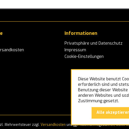
ce
Informationen
Privatsphäre und Datenschutz
ersandkosten
Impressum
Cookie-Einstellungen
Diese Website benutzt Cook
erforderlich sind und stet
Benutzung dieser Website e
anderen Websites und sozi
Zustimmung gesetzt.
Alle akzeptiere
etzl. Mehrwertsteuer zzgl.
Versandkosten
und ggf. Nachnahmegebühren, wenn ni