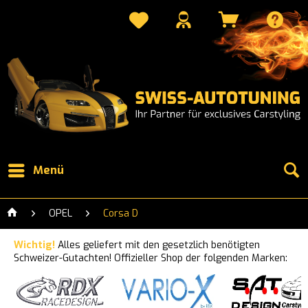
Menü
OPEL
Corsa D
Wichtig!
Alles geliefert mit den gesetzlich benötigten
Schweizer-Gutachten! Offizieller Shop der folgenden Marken: