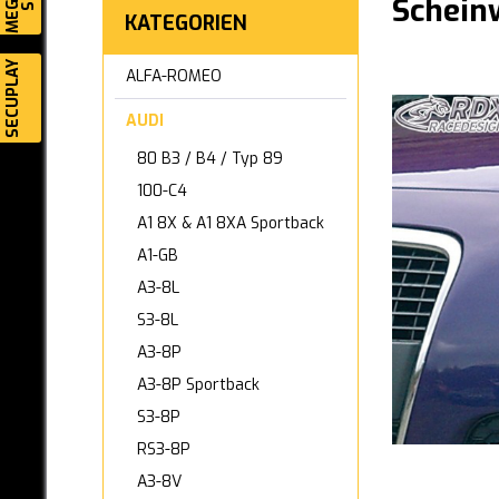
Schein
KATEGORIEN
SECUPLAY
ALFA-ROMEO
AUDI
80 B3 / B4 / Typ 89
100-C4
A1 8X & A1 8XA Sportback
A1-GB
A3-8L
S3-8L
A3-8P
A3-8P Sportback
S3-8P
RS3-8P
A3-8V