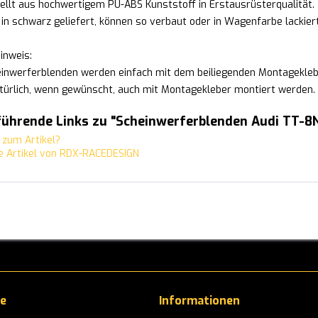
ellt aus hochwertigem PU-ABS Kunststoff in Erstausrüsterqualität.
in schwarz geliefert, können so verbaut oder in Wagenfarbe lackier
inweis:
einwerferblenden werden einfach mit dem beiliegenden Montagekleb
türlich, wenn gewünscht, auch mit Montagekleber montiert werden.
führende Links zu "Scheinwerferblenden Audi TT-8
zum Artikel?
 Artikel von RDX-RACEDESIGN
ce
Informationen