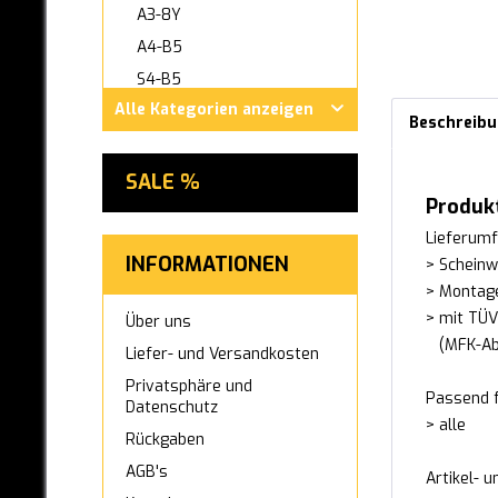
A3-8Y
A4-B5
S4-B5
Alle Kategorien anzeigen
A4-B6/8E
Beschreib
A4-B7/8E
A4-B7/8H Cabrio
SALE %
Produk
S4-B7
Lieferumf
RS4-B7
INFORMATIONEN
> Scheinw
A4-B8
> Montag
RS4-B8
> mit TÜ
Über uns
A4-B9
(MFK-Abn
Liefer- und Versandkosten
RS4-B9
Privatsphäre und
Passend f
A5 / S5
Datenschutz
> alle
A5 / RS5 (F5)
Rückgaben
A6-C4 (1994-1997)
AGB's
Artikel- 