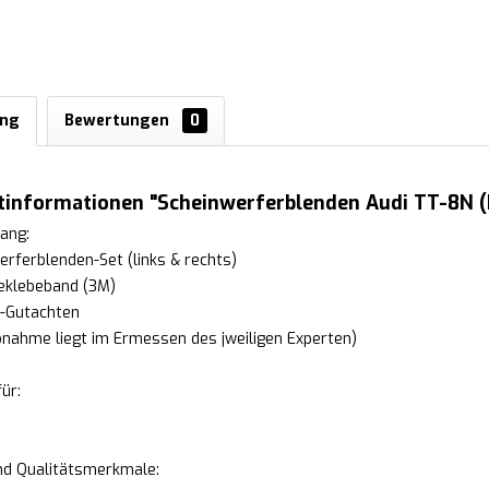
ung
Bewertungen
0
tinformationen "Scheinwerferblenden Audi TT-8N 
ang:
erferblenden-Set (links & rechts)
eklebeband (3M)
V-Gutachten
ahme liegt im Ermessen des jweiligen Experten)
ür:
und Qualitätsmerkmale: