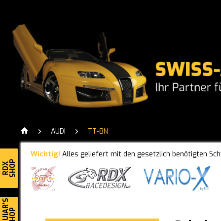
AUDI
TT-8N
Wichtig!
Alles geliefert mit den gesetzlich benötigten Sc
SHOP
RDX
MEGUIAR'S
SHOP