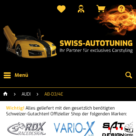
Menü
AUDI
A8-D3/4E
Wichtig!
Alles geliefert mit den gesetzlich benötigten
Schweizer-Gutachten! Offizieller Shop der folgenden Marken: