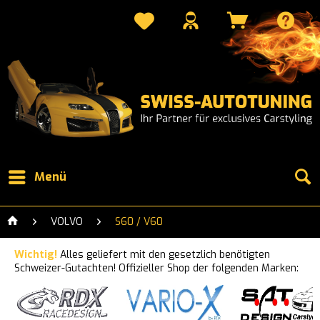
Menü
VOLVO
S60 / V60
Wichtig!
Alles geliefert mit den gesetzlich benötigten
Schweizer-Gutachten! Offizieller Shop der folgenden Marken: