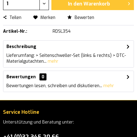
In den
Warenkorb
Teilen
Merken
Bewerten
Artikel-Nr.:
RDSL354
Beschreibung
Lieferumfang: > Seitenschweller-Set (links & rechts) > DTC-
Materialgutachten...
mehr
Bewertungen
0
Bewertungen lesen, schreiben und diskutieren...
mehr
Service Hotline
Unterstützung und Beratung unter:
+41 (0)32 345 20 66