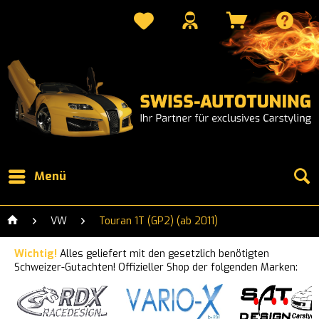
Menü
VW
Touran 1T (GP2) (ab 2011)
Wichtig!
Alles geliefert mit den gesetzlich benötigten
Schweizer-Gutachten! Offizieller Shop der folgenden Marken: