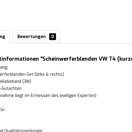
ung
Bewertungen
0
tinformationen "Scheinwerferblenden VW T4 (kurze
ang:
erferblenden-Set (links & rechts)
eklebeband (3M)
V-Gutachten
ahme liegt im Ermessen des jweiligen Experten)
ür:
und Qualitätsmerkmale: