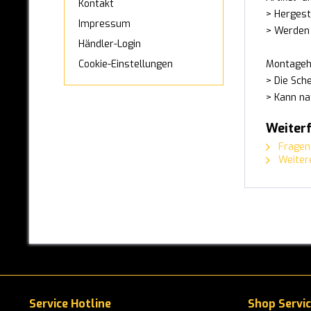
Kontakt
MAN
> Hergest
Impressum
> Werden 
MAXUS
Händler-Login
MAZDA
Montageh
Cookie-Einstellungen
> Die Sch
MERCEDES-BENZ
> Kann na
MINI
Weiter
Fragen 
MITSUBISHI
Weitere
NISSAN
OPEL
PEUGEOT
PORSCHE
RANGE-ROVER
Service Hotline
Shop Servi