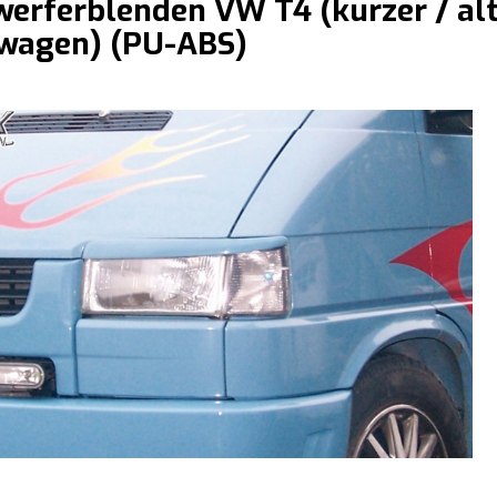
werferblenden VW T4 (kurzer / al
wagen) (PU-ABS)