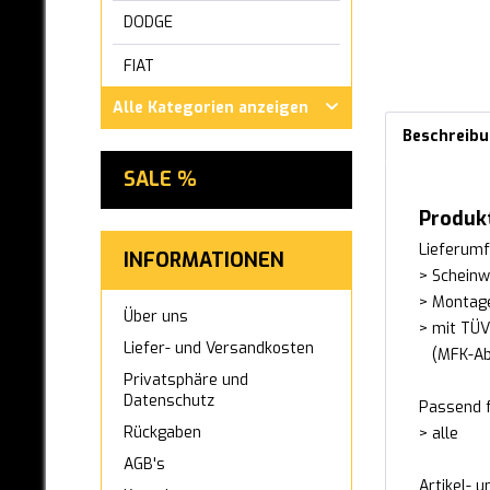
DODGE
FIAT
Alle Kategorien anzeigen
FORD
Beschreib
GWM ORA
SALE %
HONDA
Produk
HYUNDAI
Lieferumf
INFORMATIONEN
> Scheinw
INFINITI
> Montag
Über uns
IVECO
> mit TÜ
Liefer- und Versandkosten
(MFK-Abn
JAGUAR
Privatsphäre und
Datenschutz
Passend f
KIA
Rückgaben
> alle
LEXUS
AGB's
Artikel- 