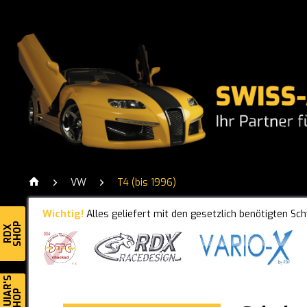
VW
T4 (bis 1996)
Wichtig!
Alles geliefert mit den gesetzlich benötigten Sc
SHOP
RDX
MEGUIAR'S
SHOP