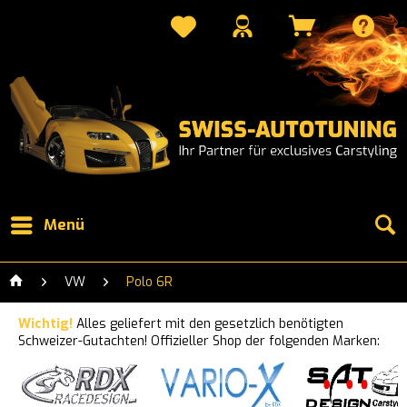
Menü
VW
Polo 6R
Wichtig!
Alles geliefert mit den gesetzlich benötigten
Schweizer-Gutachten! Offizieller Shop der folgenden Marken: