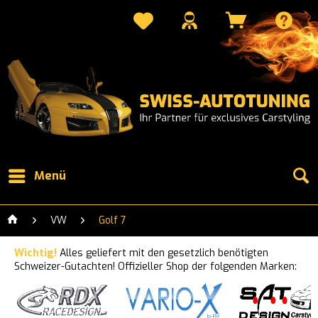
Menü
VW
Golf 7
Wichtig!
Alles geliefert mit den gesetzlich benötigten
Schweizer-Gutachten! Offizieller Shop der folgenden Marken: