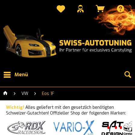
Menü
VW
Eos 1F
Wichtig!
Alles geliefert mit den gesetzlich benötigten
Schweizer-Gutachten! Offizieller Shop der folgenden Marken: