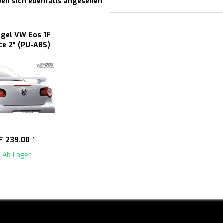
en sich ebenfalls angesehen
ügel VW Eos 1F
ce 2" (PU-ABS)
F 239.00 *
Ab Lager