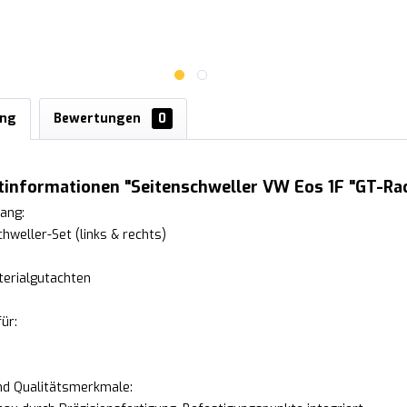
ung
Bewertungen
0
tinformationen "Seitenschweller VW Eos 1F "GT-Ra
ang:
chweller-Set (links & rechts)
erialgutachten
ür:
und Qualitätsmerkmale: