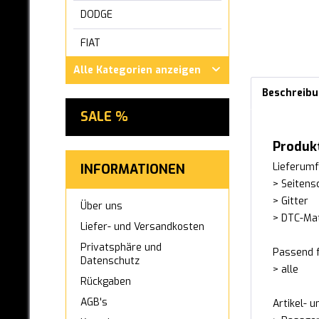
DODGE
FIAT
Alle Kategorien anzeigen
FORD
Beschreib
GWM ORA
SALE %
HONDA
Produk
HYUNDAI
Lieferumf
INFORMATIONEN
> Seitens
INFINITI
> Gitter
Über uns
IVECO
> DTC-Mat
Liefer- und Versandkosten
JAGUAR
Privatsphäre und
Passend f
Datenschutz
> alle
KIA
Rückgaben
LEXUS
AGB's
Artikel- 