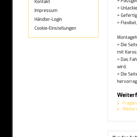
> Passgen
Kontakt
MAN
> Unlacki
Impressum
> Geferti
MAXUS
Händler-Login
> Flexibel
MAZDA
Cookie-Einstellungen
Montageh
MERCEDES-BENZ
> Die Sei
mit Karos
MINI
> Das Fah
MITSUBISHI
wird.
> Die Sei
NISSAN
hervorrag
OPEL
Weiterf
PEUGEOT
Fragen 
Weitere
PORSCHE
RANGE-ROVER