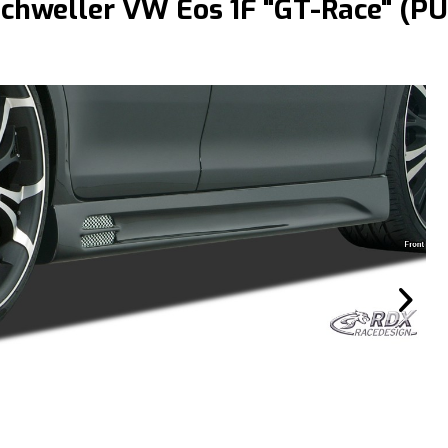
schweller VW Eos 1F "GT-Race" (P