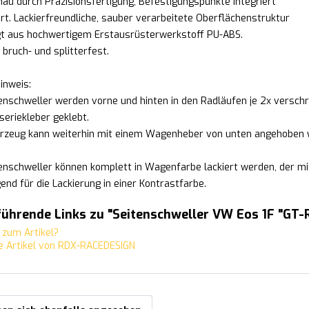
au durch Präzisionsfertigung, Befestigungspunkte integriert
ert. Lackierfreundliche, sauber verarbeitete Oberflächenstruktur
gt aus hochwertigem Erstausrüsterwerkstoff PU-ABS.
, bruch- und splitterfest.
inweis:
tenschweller werden vorne und hinten in den Radläufen je 2x verschr
seriekleber geklebt.
rzeug kann weiterhin mit einem Wagenheber von unten angehoben 
tenschweller können komplett in Wagenfarbe lackiert werden, der mi
end für die Lackierung in einer Kontrastfarbe.
ührende Links zu "Seitenschweller VW Eos 1F "GT-
zum Artikel?
 Artikel von RDX-RACEDESIGN