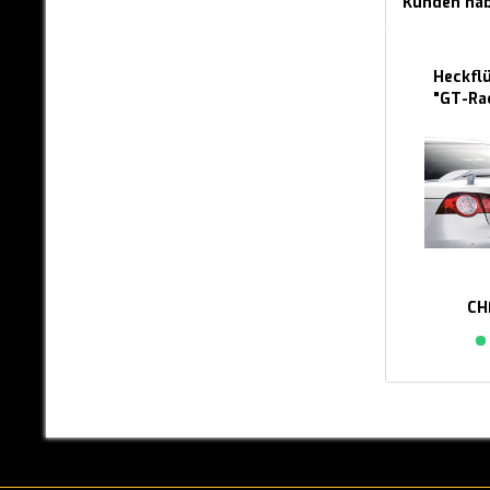
Kunden hab
RAM
RENAULT
Heckfl
SEAT
"GT-Ra
SKODA
SMART
SUBARU
SUZUKI
CH
TESLA
TOYOTA
VOLVO
VW
Up