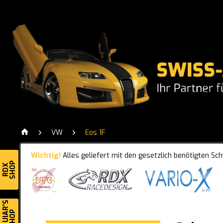
VW
Eos 1F
Wichtig!
Alles geliefert mit den gesetzlich benötigten Sc
SHOP
RDX
MEGUIAR'S
SHOP