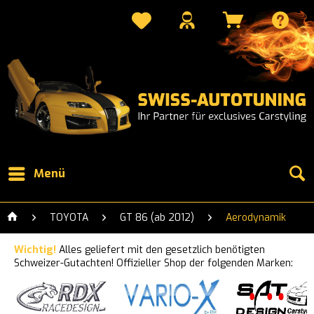
Menü
TOYOTA
GT 86 (ab 2012)
Aerodynamik
Wichtig!
Alles geliefert mit den gesetzlich benötigten
Schweizer-Gutachten! Offizieller Shop der folgenden Marken: