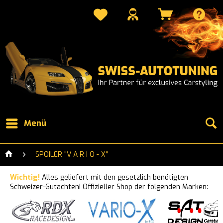
Menü
SPOILER "V A R I O - X"
Wichtig!
Alles geliefert mit den gesetzlich benötigten
Schweizer-Gutachten! Offizieller Shop der folgenden Marken: