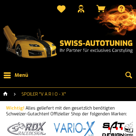
Menü
SPOILER "V A R I O - X"
Wichtig!
Alles geliefert mit den gesetzlich benötigten
Schweizer-Gutachten! Offizieller Shop der folgenden Marken: