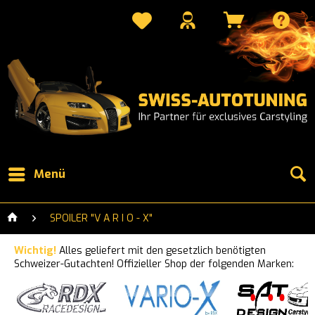
Menü
SPOILER "V A R I O - X"
Wichtig!
Alles geliefert mit den gesetzlich benötigten
Schweizer-Gutachten! Offizieller Shop der folgenden Marken: