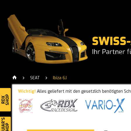
SEAT
Ibiza 6J
Wichtig!
Alles geliefert mit den gesetzlich benötigten Sc
SHOP
RDX
MEGUIAR'S
SHOP