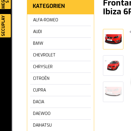
Frontan
KATEGORIEN
Ibiza 6
SECUPLAY
ALFA-ROMEO
AUDI
BMW
CHEVROLET
CHRYSLER
CITROËN
CUPRA
DACIA
DAEWOO
DAIHATSU