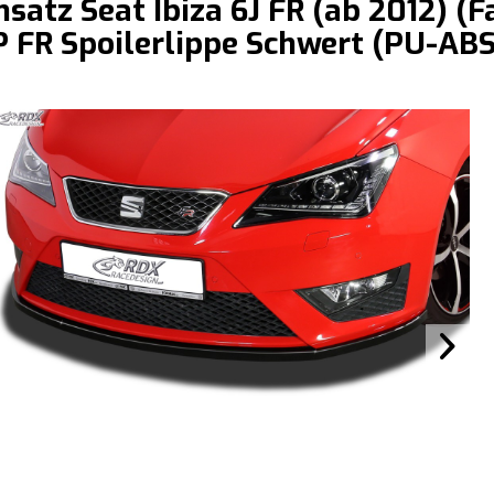
satz Seat Ibiza 6J FR (ab 2012) (Fa
P FR Spoilerlippe Schwert (PU-ABS