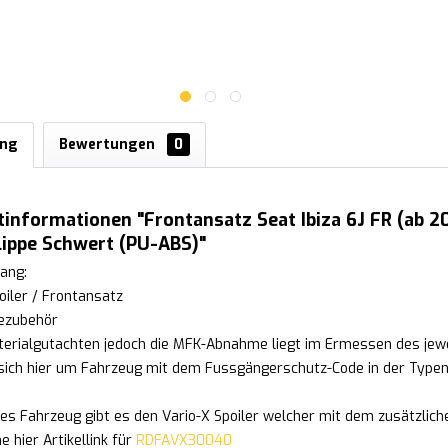
ung
Bewertungen
0
informationen "Frontansatz Seat Ibiza 6J FR (ab 201
lippe Schwert (PU-ABS)"
ang:
oiler / Frontansatz
ezubehör
erialgutachten jedoch die MFK-Abnahme liegt im Ermessen des jewe
ich hier um Fahrzeug mit dem Fussgängerschutz-Code in der Type
ses Fahrzeug gibt es den Vario-X Spoiler welcher mit dem zusätzli
 hier Artikellink für
RDFAVX30040