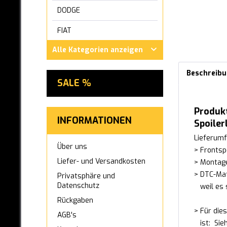
DODGE
FIAT
Alle Kategorien anzeigen
FORD
GWM ORA
Beschreib
SALE %
HONDA
Produkt
HYUNDAI
INFORMATIONEN
Spoiler
INFINITI
Lieferumf
Über uns
> Frontsp
IVECO
Liefer- und Versandkosten
> Montag
JAGUAR
> DTC-Mat
Privatsphäre und
Datenschutz
weil es s
KIA
Rückgaben
> Für die
LEXUS
AGB's
ist: Siehe