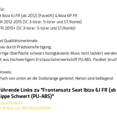
ür:
t Ibiza 6J FR (ab 2012) (Facelift) & Ibiza 6P FR
 FR 2012-2015 (SC 3-türer, 5-türer und ST/Kombi)
 FR 2015+ (SC 3-türer, 5-türer und ST/Kombi)
und Qualitätsmerkmale:
au durch Präzisionsfertigung.
rtige Oberfläche schwarz hochglänzend. Muss nicht lackiert werden 
gt aus hochwertigem Erstausrüsterwerkstoff PU-ABS. Flexibel, bruch-
inweis:
nfach von unten an die Stoßstange genietet. Nieten sind beiliegend.
ührende Links zu "Frontansatz Seat Ibiza 6J FR (ab 2
lippe Schwert (PU-ABS)"
zum Artikel?
 Artikel von RDX-RACEDESIGN