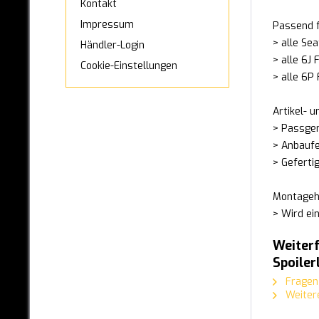
Kontakt
MAN
Impressum
Passend f
MAXUS
> alle Sea
Händler-Login
> alle 6J
MAZDA
Cookie-Einstellungen
> alle 6P
MERCEDES-BENZ
Artikel- 
MINI
> Passgen
> Anbaufe
MITSUBISHI
> Geferti
NISSAN
Montageh
OPEL
> Wird ei
PEUGEOT
Weiterf
Spoiler
PORSCHE
Fragen 
RANGE-ROVER
Weitere