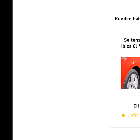
RAM
RENAULT
Kunden hab
SEAT
Mii
Seiten
Arosa 6H / 6HS
Ibiza 6J
Ibiza 6K (bis 1999)
Ibiza 6K (1999 bis 2001)
Ibiza 6L (ab 2001)
Ibiza 6J
Ibiza 6F
Cordoba 6K (bis 1999)
CH
Cordoba 6K (1999 bis
2001)
Liefer
Cordoba 6L (ab 2001)
Exeo