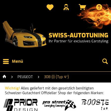
Menü
PEUGEOT
308 (I) (Typ 4*)
Wichtig!
Alles geliefert mit den gesetzlich benötigten
Schweizer-Gutachten! Offizieller Shop der folgenden Marken: