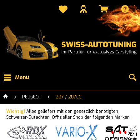
Menü
PEUGEOT
207 / 207CC
Wichtig!
Alles geliefert mit den gesetzlich benötigten
Schweizer-Gutachten! Offizieller Shop der folgenden Marken: