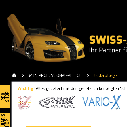
MTS PROFESSIONAL-PFLEGE
Lederpflege
Wichtig!
Alles geliefert mit den gesetzlich benötigten Sc
SHOP
RDX
MEGUIAR'S
SHOP