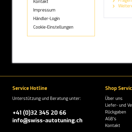
Fragen 
Kontakt
MAN
Weitere
Impressum
MAXUS
Händler-Login
MAZDA
Cookie-Einstellungen
MERCEDES-BENZ
MINI
MITSUBISHI
NISSAN
OPEL
Service Hotline
Shop Servi
PEUGEOT
Unterstützung und Beratung unter:
Über uns
Liefer- und V
PORSCHE
+41 (0)32 345 20 66
Rückgaben
AGB's
info@swiss-autotuning.ch
RANGE-ROVER
Kontakt