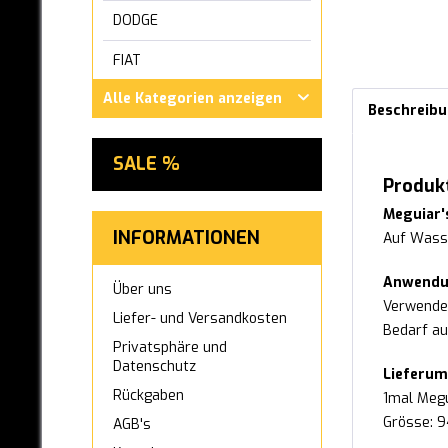
DODGE
FIAT
Alle Kategorien anzeigen
FORD
Beschreib
GWM ORA
SALE %
HONDA
Produk
Meguiar'
HYUNDAI
INFORMATIONEN
Auf Wasse
INFINITI
Anwendu
Über uns
IVECO
Verwenden
Liefer- und Versandkosten
Bedarf au
JAGUAR
Privatsphäre und
Datenschutz
Lieferum
KIA
Rückgaben
1mal Megu
LEXUS
Grösse: 
AGB's