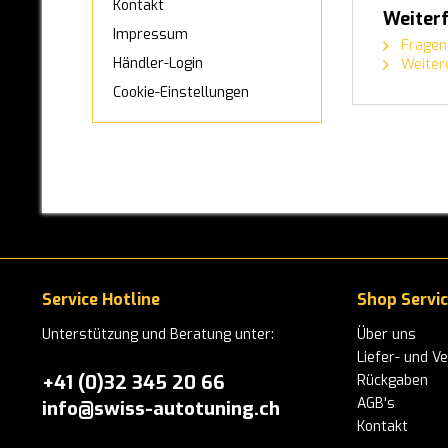
Kontakt
MAN
Weiter
Impressum
Fragen 
MAXUS
Händler-Login
Weitere
MAZDA
Cookie-Einstellungen
MERCEDES-BENZ
MINI
MITSUBISHI
NISSAN
OPEL
Service Hotline
Shop Servi
PEUGEOT
Unterstützung und Beratung unter:
Über uns
Liefer- und V
PORSCHE
+41 (0)32 345 20 66
Rückgaben
AGB's
info@swiss-autotuning.ch
RANGE-ROVER
Kontakt