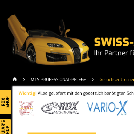
MTS PROFESSIONAL-PFLEGE
Geruchsentferne
Wichtig!
Alles geliefert mit den gesetzlich benötigten Sc
SHOP
RDX
MEGUIAR'S
SHOP