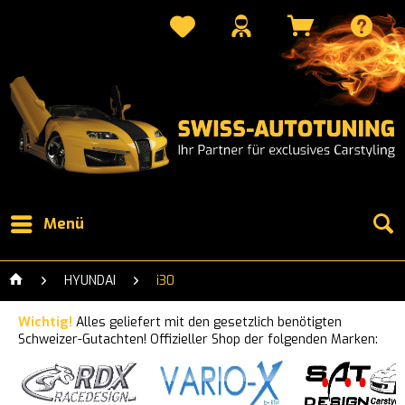
Menü
HYUNDAI
i30
Wichtig!
Alles geliefert mit den gesetzlich benötigten
Schweizer-Gutachten! Offizieller Shop der folgenden Marken: