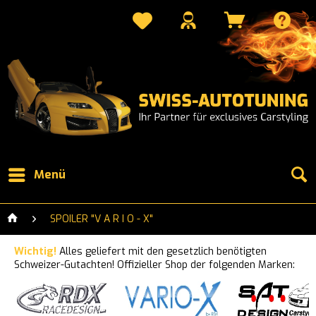
Menü
SPOILER "V A R I O - X"
Wichtig!
Alles geliefert mit den gesetzlich benötigten
Schweizer-Gutachten! Offizieller Shop der folgenden Marken: