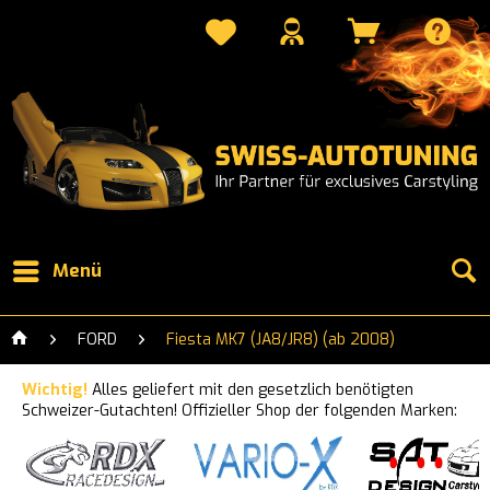
Menü
FORD
Fiesta MK7 (JA8/JR8) (ab 2008)
Wichtig!
Alles geliefert mit den gesetzlich benötigten
Schweizer-Gutachten! Offizieller Shop der folgenden Marken: