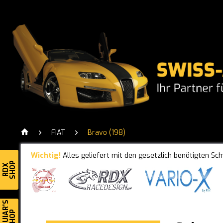
FIAT
Bravo (198)
Wichtig!
Alles geliefert mit den gesetzlich benötigten Sc
SHOP
RDX
MEGUIAR'S
SHOP