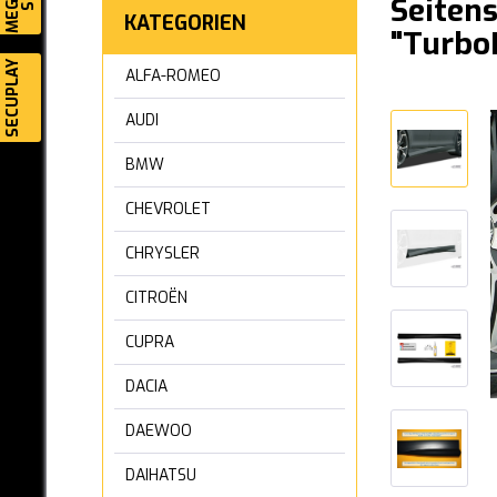
Seitens
KATEGORIEN
"Turbo
SECUPLAY
ALFA-ROMEO
AUDI
BMW
CHEVROLET
CHRYSLER
CITROËN
CUPRA
DACIA
DAEWOO
DAIHATSU