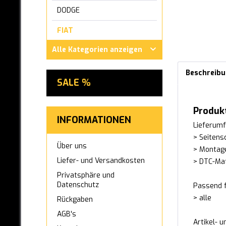
DODGE
FIAT
500
Alle Kategorien anzeigen
Brava
Beschreib
Bravo (182)
SALE %
Bravo (198)
Punto 1 (176) (1993-1999)
Produkt
INFORMATIONEN
Punto 2 (188) (bis
Lieferumf
06/2003)
> Seitens
Punto 2 (188) (Facelift)
Über uns
> Montag
Punto (199)
Liefer- und Versandkosten
> DTC-Mat
Punto Evo (199)
Privatsphäre und
Datenschutz
Passend f
Grande Punto (199)
> alle
Rückgaben
Stilo
AGB's
Fiorino
Artikel- 