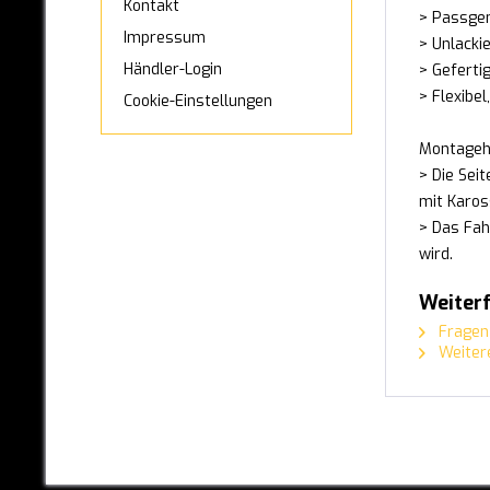
Kontakt
Qubo
> Passgen
Impressum
> Unlacki
Scudo
Händler-Login
> Geferti
Ulysse
> Flexibel
Cookie-Einstellungen
Talento
Ducato
Montageh
> Die Sei
FORD
mit Karos
> Das Fah
GWM ORA
wird.
HONDA
Weiterf
HYUNDAI
Fragen 
Weitere
INFINITI
IVECO
JAGUAR