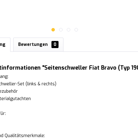
ung
Bewertungen
0
informationen "Seitenschweller Fiat Bravo (Typ 19
ang:
chweller-Set (links & rechts)
ezubehör
erialgutachten
ür:
und Qualitätsmerkmale: