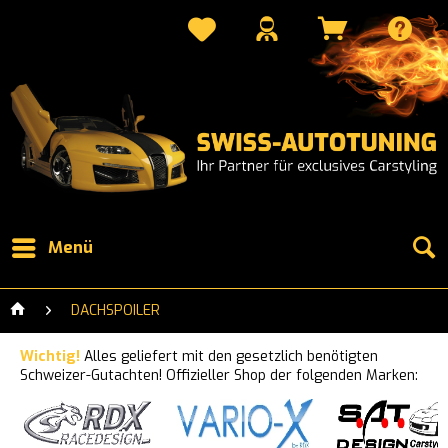
Menü
DACHSPOILER
Wichtig!
Alles geliefert mit den gesetzlich benötigten
Schweizer-Gutachten! Offizieller Shop der folgenden Marken: