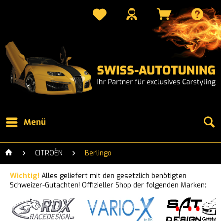
Menü
CITROËN
Berlingo
Wichtig!
Alles geliefert mit den gesetzlich benötigten
Schweizer-Gutachten! Offizieller Shop der folgenden Marken: