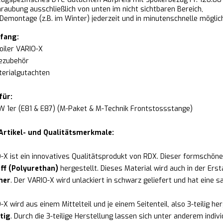
raubung ausschließlich von unten im nicht sichtbaren Bereich,
Demontage (z.B. im Winter) jederzeit und in minutenschnelle möglic
fang:
oiler VARIO-X
ezubehör
erialgutachten
für:
W 1er (E81 & E87) (M-Paket & M-Technik Frontstossstange)
Artikel- und Qualitätsmerkmale:
-X ist ein innovatives Qualitätsprodukt von RDX. Dieser formschön
ff (Polyurethan)
hergestellt. Dieses Material wird auch in der Er
her
. Der VARIO-X wird unlackiert in schwarz geliefert und hat eine s
X wird aus einem Mittelteil und je einem Seitenteil, also 3-teilig her
tig
. Durch die 3-teilige Herstellung lassen sich unter anderem ind