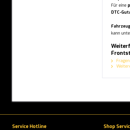
Für eine
FIAT
DTC-Gut
FORD
Fahrzeug
GWM ORA
kann unte
HONDA
Weiterf
Fronts
HYUNDAI
Fragen 
Weitere
INFINITI
IVECO
JAGUAR
KIA
LEXUS
MAN
Service Hotline
Shop Servi