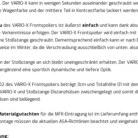
 Der VARIO-X kann in wenigen Sekunden auseinander geschraubt wer
n Wagenfarbe und der mittlere Teil in Kontrastfarbe lackiert werden
u
des VARIO-X Frontspoilers ist äußerst
einfach
und kann dank absol
 Vorkenntnisse erfolgen. Der VARIO-X Frontspoiler wird einfach mit
e Stoßstange geschraubt. Dementsprechend einfach kann er nach B
weise im Winter, da die Verschraubung ausschließlich von unten, also
n der Stoßstange an sich bleibt uneingeschränkt erhalten. Der VAR
ergänzend eine sportlich dynamische und tiefere Optik.
02 des VARIO-X Frontspoilers beträgt 3cm und Totalhöhe 01 mit 
VARIO-X und Stoßstange Distanzhülsen zwischengelegt und somit die
lsen sind beiliegend.
aterialgutachten
für die MFK-Eintragung ist im Lieferumfang enth
ontage müssen die aktuellen ASA-Richtlinien beachtet und eingehal
ung: