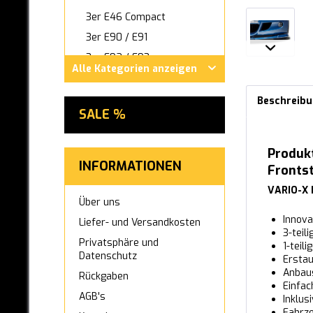
3er E46 Compact
3er E90 / E91
3er E92 / E93
Alle Kategorien anzeigen
3er F30 / F31
3er GT F34
Beschreib
SALE %
3er G20 / G21
4er F32 / F33 / F36
Produk
4er F82 / F83
INFORMATIONEN
Fronts
5er E34
VARIO-X 
5er E39
Über uns
5er E60 / E61
Innova
Liefer- und Versandkosten
3-teil
5er F07 GT
Privatsphäre und
1-teil
Datenschutz
Erstau
5er F10 / F11
Anbaus
Rückgaben
5er F90 / G30 / G31 / G38
Einfa
AGB's
Inklus
6er E63 / E64
Fahrze