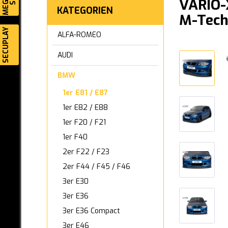
VARIO-
KATEGORIEN
M-Tech
SECUPLAY
ALFA-ROMEO
AUDI
BMW
1er E81 / E87
1er E82 / E88
1er F20 / F21
1er F40
2er F22 / F23
2er F44 / F45 / F46
3er E30
3er E36
3er E36 Compact
3er E46