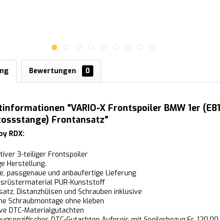
ung
Bewertungen
0
tinformationen "VARIO-X Frontspoiler BMW 1er (E81
tossstange) Frontansatz"
by RDX:
tiver 3-teiliger Frontspoiler
ige Herstellung.
ige, passgenaue und anbaufertige Lieferung
srüstermaterial PUR-Kunststoff
atz, Distanzhülsen und Schrauben inklusive
che Schraubmontage ohne kleben
ive DTC-Materialgutachten
ugspezifisches DTC-Gutachten Aufpreis mit Spoilerbezug Fr. 120.00