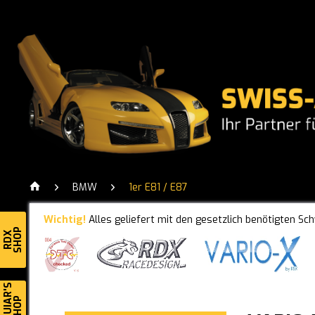
BMW
1er E81 / E87
Wichtig!
Alles geliefert mit den gesetzlich benötigten Sc
SHOP
RDX
MEGUIAR'S
SHOP