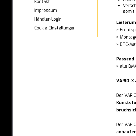
Kontakt
6er F06 Gran Coupé
Versch
Impressum
somit 
6er F12 / F13
Händler-Login
7er E38
Lieferum
Cookie-Einstellungen
7er E65 / E66
> Frontsp
> Montag
7er F01 / F02
> DTC-Mat
X1 E84
X1 F48
Passend 
X2 F39
> alle BM
X3 E83
VARIO-X 
X3 F25
X3 G01
Der VARIO
X4 G02
Kunststo
X4 F26
bruchsic
X5 F15
Der VARIO-
X5 E53
anbaufer
X6 E71