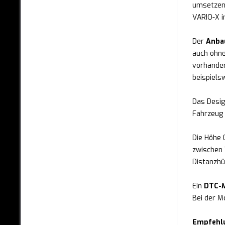
umsetzen.
Z3
VARIO-X i
Z4 E85 / E85
Der
Anba
Z4 E89
auch ohne
i3
vorhanden
beispiels
CHEVROLET
CHRYSLER
Das Desig
Fahrzeug 
CITROËN
Die Höhe 
CUPRA
zwischen 
DACIA
Distanzhü
DAEWOO
Ein
DTC-M
Bei der M
DAIHATSU
DODGE
Empfehl