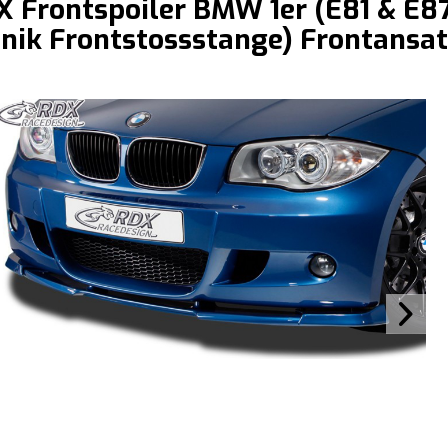
X Frontspoiler BMW 1er (E81 & E8
nik Frontstossstange) Frontansat