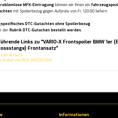
problemlose MFK-Eintragung
können wir Ihnen ein
fahrzeugspezi
achten
mit Spoilerbezug gegen Aufpreis von Fr. 120.00 liefern
.
spezifisches DTC-Gutachten ohne Spoilerbezug
r der
Rubrik DTC-Gutachen bestellt werden.
ührende Links zu "VARIO-X Frontspoiler BMW 1er (
tossstange) Frontansatz"
zum Artikel?
 Artikel von RDX-RACEDESIGN
ce
Informationen